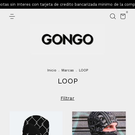
in Interes con tarjeta de credito bancarizada minimo de la compra $1
0
Inicio
.
Marcas
.
LOOP
LOOP
Filtrar