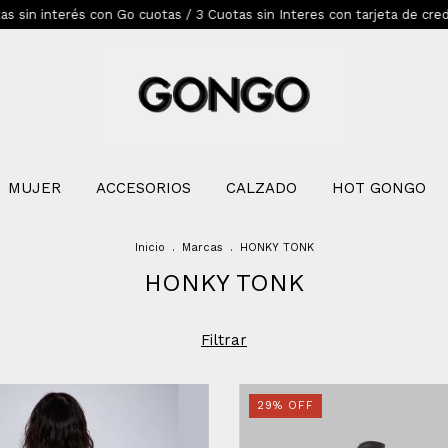
interés con Go cuotas / 3 Cuotas sin Interes con tarjeta de credito 
MUJER
ACCESORIOS
CALZADO
HOT GONGO
Inicio
.
Marcas
.
HONKY TONK
HONKY TONK
Filtrar
29
%
OFF