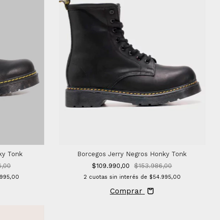
ky Tonk
Borcegos Jerry Negros Honky Tonk
6,00
$109.990,00
$153.986,00
.995,00
2
cuotas sin interés de
$54.995,00
Comprar