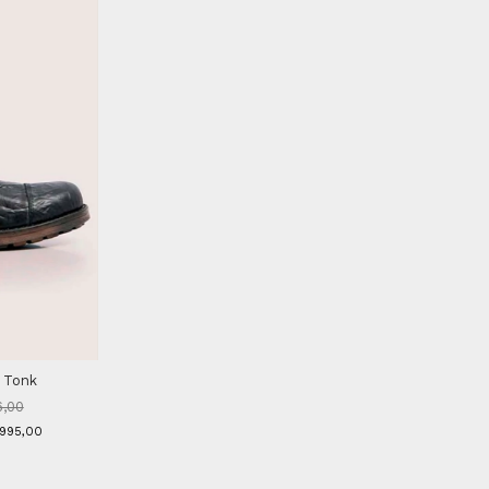
 Tonk
6,00
.995,00