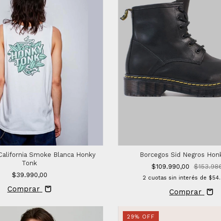
California Smoke Blanca Honky
Borcegos Sid Negros Hon
Tonk
$109.990,00
$153.98
$39.990,00
2
cuotas sin interés de
$54
Comprar
Comprar
29
%
OFF