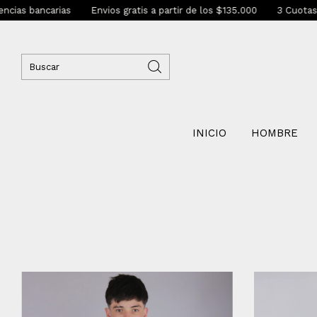
nvios gratis a partir de los $135.000
3 Cuotas sin interés con Go c
INICIO
HOMBRE