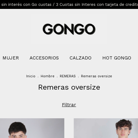
uotas / 3 Cuotas sin Interes con tarjeta de credito bancarizada mini
MUJER
ACCESORIOS
CALZADO
HOT GONGO
Inicio
.
Hombre
.
REMERAS
.
Remeras oversize
Remeras oversize
Filtrar