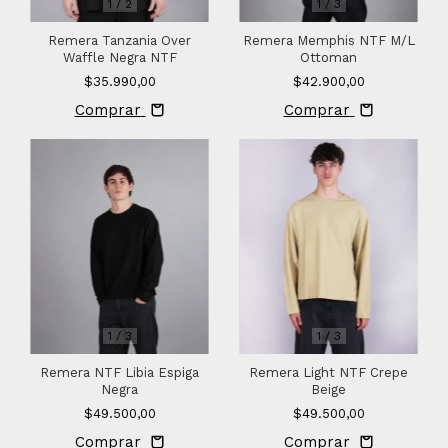
1
/
2
1
/
3
Remera Tanzania Over
Remera Memphis NTF M/L
Waffle Negra NTF
Ottoman
$35.990,00
$42.900,00
Comprar
Comprar
1
/
3
1
/
3
Remera Light NTF Crepe
Remera NTF Libia Espiga
Beige
Negra
$49.500,00
$49.500,00
Comprar
Comprar