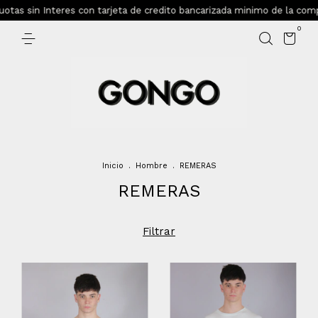
in Interes con tarjeta de credito bancarizada minimo de la compra $15
0
Inicio
.
Hombre
.
REMERAS
REMERAS
Filtrar