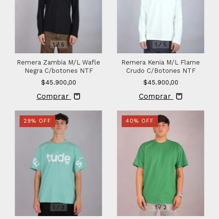
1
/
5
1
/
5
Remera Zambia M/L Wafle
Remera Kenia M/L Flame
Negra C/botones NTF
Crudo C/Botones NTF
$45.900,00
$45.900,00
Comprar
Comprar
29
%
OFF
40
%
OFF
1
/
3
1
/
2