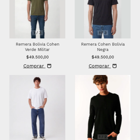
1
/
3
1
/
3
Remera Bolivia Cohen
Remera Cohen Bolivia
Verde Militar
Negra
$49.500,00
$49.500,00
Comprar
Comprar
1
/
2
1
/
3