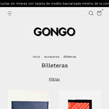
otas sin Interes con tarjeta de credito bancarizada minimo de la comp
0
Inicio
.
Accesorios
.
Billeteras
Billeteras
Filtrar