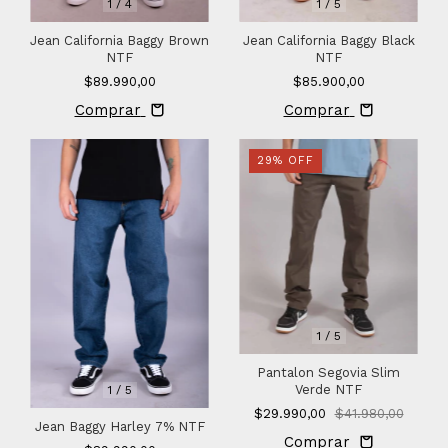
1
/
4
1
/
5
Jean California Baggy Brown
Jean California Baggy Black
NTF
NTF
$89.990,00
$85.900,00
Comprar
Comprar
29
%
OFF
1
/
5
Pantalon Segovia Slim
Verde NTF
1
/
5
$29.990,00
$41.980,00
Jean Baggy Harley 7% NTF
Comprar