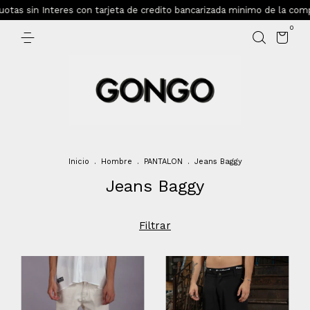
as sin Interes con tarjeta de credito bancarizada minimo de la compra
0
Inicio
.
Hombre
.
PANTALON
.
Jeans Baggy
Jeans Baggy
Filtrar